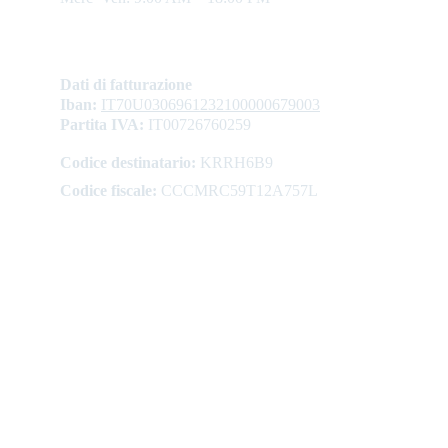
Dati di fatturazione
Iban: 
IT70U0306961232100000679003
Partita IVA:
 IT00726760259
Codice destinatario:
 KRRH6B9
Codice fiscale:
 CCCMRC59T12A757L