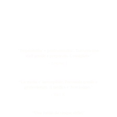
Cosa dicono di noi.
"Disponibilita' e professionalita'. Davvero uno 
staff gentile e preparato. Consigliato"
- Antonio T.
“Lo studio e' ineccepibile. Personale gentile e 
professionale. Il medico e' bravissimo.”
- Riro R.
“Uno studio da cinque stelle!”