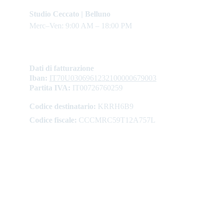
Studio Ceccato | Belluno
Merc–Ven: 9:00 AM – 18:00 PM
Dati di fatturazione
Iban: 
IT70U0306961232100000679003
Partita IVA:
 IT00726760259
Codice destinatario:
 KRRH6B9
Codice fiscale:
 CCCMRC59T12A757L